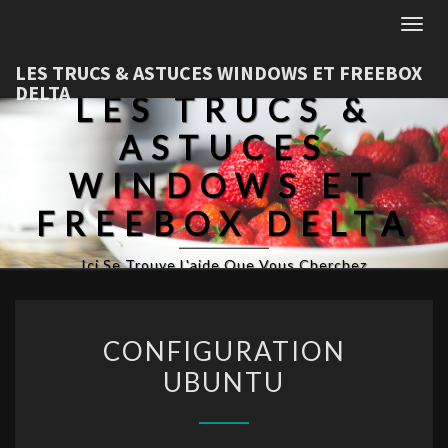
Togg
LES TRUCS & ASTUCES WINDOWS ET FREEBOX
DELTA
LES TRUCS &
ASTUCES
WINDOWS ET
FREEBOX DELTA
Ici Se Trouve L'aide Que Vous Cherchez
CONFIGURATION
UBUNTU