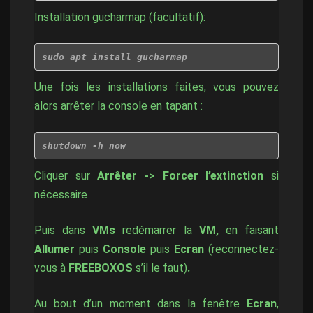
Installation gucharmap (facultatif):
sudo apt install gucharmap
Une fois les installations faites, vous pouvez
alors arrêter la console en tapant :
shutdown -h now
Cliquer sur
Arrêter
->
Forcer l’extinction
si
nécessaire
Puis dans
VMs
redémarrer la
VM,
en faisant
Allumer
puis
Console
puis
Ecran
(reconnectez-
vous à
FREEBOXOS
s’il le faut)
.
Au bout d’un moment dans la fenêtre
Ecran
,