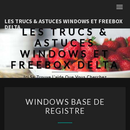
Togg
LES TRUCS & ASTUCES WINDOWS ET FREEBOX
DELTA
LES TRUCS &
ASTUCES
WINDOWS ET
FREEBOX DELTA
Ici Se Trouve L'aide Que Vous Cherchez
WINDOWS BASE DE
REGISTRE