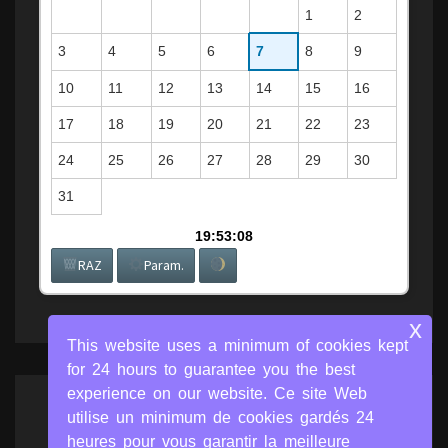
1
2
3
4
5
6
7
8
9
10
11
12
13
14
15
16
17
18
19
20
21
22
23
24
25
26
27
28
29
30
31
19:53:09
RAZ
Param.
x
This website uses a minimum of cookies kept
for 24 hours to guarantee you the best
experience on our website. Ce site Web
utilise un minimum de cookies gardés 24
Miroir de MonSiteInternet
heures pour vous garantir la meilleure